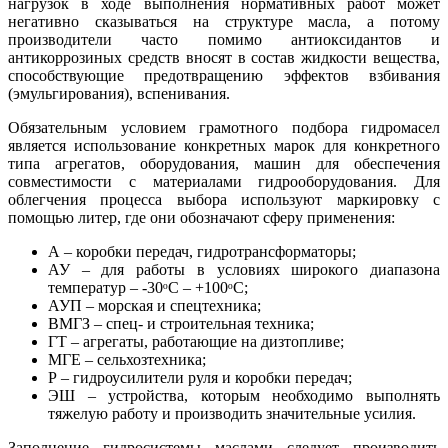
нагрузок в ходе выполнения нормативных работ может
негативно сказываться на структуре масла, а потому
производители часто помимо антиоксидантов и
антикоррозиных средств вносят в состав жидкости вещества,
способствующие предотвращению эффектов взбивания
(эмульгирования), вспенивания.
Обязательным условием грамотного подбора гидромасел
является использование конкретных марок для конкретного
типа агрегатов, оборудования, машин для обеспечения
совместимости с материалами гидрооборудования. Для
облегчения процесса выбора используют маркировку с
помощью литер, где они обозначают сферу применения:
А – коробки передач, гидротрансформаторы;
АУ – для работы в условиях широкого диапазона
температур – -30ᵒС – +100ᵒС;
АУП – морская и спецтехника;
ВМГЗ – спец- и строительная техника;
ГТ – агрегаты, работающие на дизтопливе;
МГЕ – сельхозтехника;
Р – гидроусилители руля и коробки передач;
ЭШ – устройства, которым необходимо выполнять
тяжелую работу и производить значительные усилия.
Заполнение гидросистемы маслами следует производить