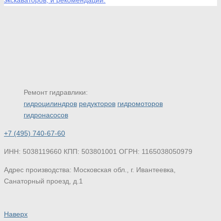
экскаваторов, и рекомендации.
Ремонт гидравлики:
гидроцилиндров
редукторов
гидромоторов
гидронасосов
+7 (495) 740-67-60
ИНН: 5038119660
КПП: 503801001
ОГРН: 1165038050979
Адрес производства:
Московская обл., г. Ивантеевка,
Санаторный проезд, д.1
Наверх