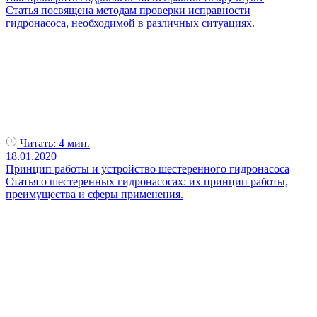
Статья посвящена методам проверки исправности
гидронасоса, необходимой в различных ситуациях.
Читать:
4 мин.
18.01.2020
Принцип работы и устройство шестеренного гидронасоса
Статья о шестеренных гидронасосах: их принцип работы,
преимущества и сферы применения.