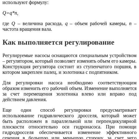
используют формулу:
Q=q*n,
где
Q
– величина расхода,
q
– объем рабочей камеры,
n
–
частота вращения вала.
Как выполняется регулирование
Регулируемые насосы оснащаются специальным устройством
– регулятором, который позволяет изменять объем его камеры.
Конструкция регулятора состоит из ступенчатого поршня, в
котором закреплен палец, и золотника с подпятником.
Для регулировки насоса необходимо соответствующим
образом изменить его рабочий объем. Изменение выполняется
за счет перемещения золотника влево или вправо под
действием давления.
Еще один способ регулировки предусматривает
использование гидравлического дросселя, который может
быть расположен в параллельной или перпендикулярной
плоскости относительно оси гидронасоса. При помощи
гидродросселя обеспечивается изменение эффективного
сечения в большую или меньшую сторону, за счет чего