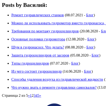
Posts by Василий:
Ремонт гидравлических станков
(08.07.2021 -
Блог
)
Можно ли использовать гидромотор вместо гидронасоса, 
Требования по монтажу гидроцилиндров
(20.08.2020 -
Бл
Основные поломки гидромотора
(12.08.2020 -
Блог
)
Шум в гидронасосе. Что делать?
(08.08.2020 -
Блог
)
Защита гидроцилиндров от засоров
(05.08.2020 -
Блог
)
Типы гидроцилиндров
(07.07.2020 -
Блог
)
Из чего состоит гидроцилиндр
(14.06.2020 -
Блог
)
Способы удаления воздуха из гидравлической жидкости
(
Что нужно знать о ремонте гидравлики самосвалов?
(13.0
Страница 2 из 5
«
1
2
3
4
5
»